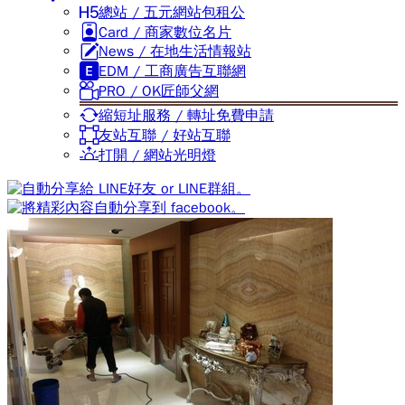
總站 / 五元網站包租公
Card / 商家數位名片
News / 在地生活情報站
EDM / 工商廣告互聯網
PRO / OK匠師父網
縮短址服務 / 轉址免費申請
友站互聯 / 好站互聯
打開 / 網站光明燈