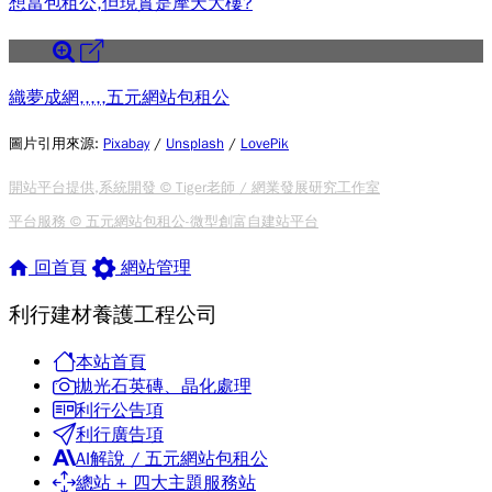
想當包租公,但現實是摩天大樓?
織夢成網,,,,,五元網站包租公
圖片引用來源
:
Pixabay
/
Unsplash
/
LovePik
開站平台提供,系統開發 © Tiger老師 / 網業發展研究工作室
平台服務 © 五元網站包租公-微型創富自建站平台
回首頁
網站管理
利行建材養護工程公司
本站首頁
拋光石英磚、晶化處理
利行公告項
利行廣告項
AI解說 / 五元網站包租公
總站 + 四大主題服務站