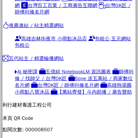
網
台灣百工百業 / 工商廣告互聯網
台灣OK匠 /
師傅叫修名片網
推薦連結 / 站主精選網站
高雄吉林街夜市 小雨點冰品店
包租公,五元網站
包租公
五代站主 / 精選輪播網站
AI 秘密課
五億組 NotebookLM 資訊圖表
師傅叫
修 / 找師父 / 台灣OK匠
5one 送五萬站 / 商家數位
名片網
台灣OK匠 / 師傅叫修名片網
高雄熱湯圓
小雨點八寶冰品
【萬站齊發】斗內助播 / 廣告贊助
利行建材養護工程公司
本頁 QR Code
點閱次數: 00000
8507