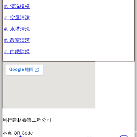
#. 清冼樓梯
#. 空屋清潔
#. 水塔清洗
#. 教室清潔
#. 白鐵除銹
利行建材養護工程公司
本頁 QR Code