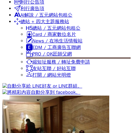
利行公告項
利行廣告項
AI解說 / 五元網站包租公
總站 + 四大主題服務站
總站 / 五元網站包租公
Card / 商家數位名片
News / 在地生活情報站
EDM / 工商廣告互聯網
PRO / OK匠師父網
縮短址服務 / 轉址免費申請
友站互聯 / 好站互聯
打開 / 網站光明燈