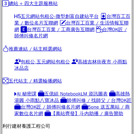
總站 + 四大主題服務站
五元網站包租公-微型創富自建站平台
台灣百工百
業 / 數位名片互聯網
台灣百工百業 / 生活情報互聯
網
台灣百工百業 / 工商廣告互聯網
台灣OK匠 /
師傅叫修名片網
推薦連結 / 站主精選網站
包租公,五元網站包租公
高雄吉林街夜市 小雨點
冰品店
五代站主 / 精選輪播網站
AI 秘密課
五億組 NotebookLM 資訊圖表
高雄熱
湯圓 小雨點八寶冰品
師傅叫修 / 找師父 / 台灣OK匠
台灣OK匠 / 師傅叫修名片網
5one 送五萬站 / 商
家數位名片網
【萬站齊發】斗內助播 / 廣告贊助
利行建材養護工程公司