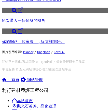
給普通人一個翻身的機會
你的網路「起家厝」 , 從這裡開始。
圖片引用來源
:
Pixabay
/
Unsplash
/
LovePik
開站平台提供,系統開發 © Tiger老師 / 網業發展研究工作室
平台服務 © 五元網站包租公-微型創富自建站平台
回首頁
網站管理
利行建材養護工程公司
本站首頁
拋光石英磚、晶化處理