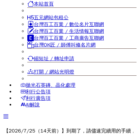
本站首頁
五元網站包租公
台灣百工百業 / 數位名片互聯網
台灣百工百業 / 生活情報互聯網
台灣百工百業 / 工商廣告互聯網
台灣OK匠 / 師傅叫修名片網
縮短址 / 轉址申請
打開 / 網站光明燈
拋光石英磚、晶化處理
利行公告項
利行廣告項
AI解說
26/7/25（14天前）】到期了，請儘速完續用的手續，謝謝您