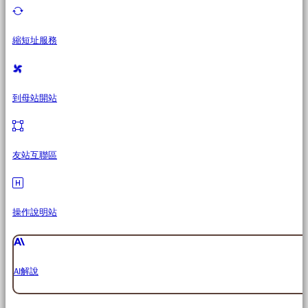
縮短址服務
到母站開站
友站互聯區
操作說明站
AI解說