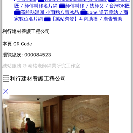
匠 / 師傅叫修名片網
師傅叫修 / 找師父 / 台灣OK匠
高雄熱湯圓 小雨點八寶冰品
5one 送五萬站 / 商
家數位名片網
【萬站齊發】斗內助播 / 廣告贊助
利行建材養護工程公司
本頁 QR Code
瀏覽總次: 0000
84523
總站服務 ® 泰格老師網業研究工作室
利行建材養護工程公司