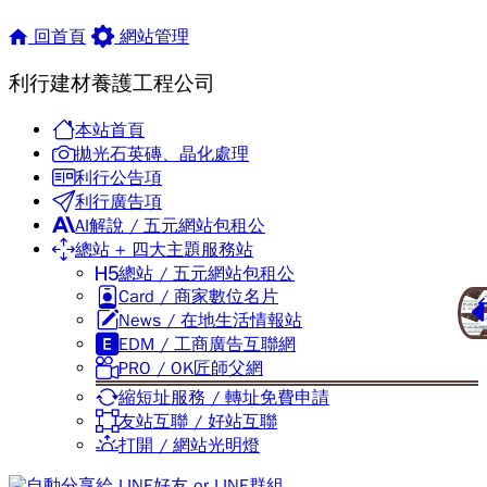
除，白鐵門除銹，白鐵卷門除銹清潔，火災後清潔油漆，地板
除膠。
回首頁
網站管理
電話:0908998663電話:0986390017李俊諺(價格實在、免
利行建材養護工程公司
費到府估價)
本站首頁
拋光石英磚、晶化處理
利行公告項
利行廣告項
AI解說 / 五元網站包租公
總站 + 四大主題服務站
總站 / 五元網站包租公
Card / 商家數位名片
News / 在地生活情報站
EDM / 工商廣告互聯網
PRO / OK匠師父網
縮短址服務 / 轉址免費申請
友站互聯 / 好站互聯
打開 / 網站光明燈