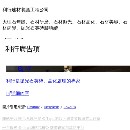
利行建材養護工程公司
大理石無縫、石材研磨、石材拋光、石材晶化、石材美容、石
材病變、抛光石英磚膠填縫
【石材部】
專業抛光石英磚平縫 (也有人稱為膠填縫、亮縫)，大理石研
利行廣告項
磨、大理石抛光、大理石晶化處理，大理石無縫處理，大理石
舊翻新處理，電視牆大理石無縫處理、電視牆拋光石英磚膠填
縫處理，厠所浴缸大理石舊翻新處理人、厠所洗手台舊翻新處
理、石材病變處理(例如石材吐黃、白華、水斑、油脂等)、石
材美容(包括石材缺角、破損、都可以用進口的修補專用膠、
利行是拋光石英磚、晶化處理的專家
進行調色修補)、瓷磚、拋光石英磚也可以修補。
詳細內容
電話:0908998663電話:0986390017李俊諺(價格實在、免
費到府估價)缺角、破損局部修補、我們會以點工來計算。
圖片引用來源
:
Pixabay
/
Unsplash
/
LovePik
【清潔部】
開站平台提供,系統開發 © Tiger老師 / 網業發展研究工作室
裝潢細清，地毯清洗，水塔清洗，廁所清潔，空屋打掃，PVC
地板清洗上臘，小套房清潔，玻璃清潔，樓梯清洗，過年大掃
平台服務 © 五元網站包租公-微型創富自建站平台