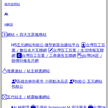
操作說明站
AI解說
總站 + 四大主題服務站
五元網站包租公-微型創富自建站平台
台灣百工百
業 / 數位名片互聯網
台灣百工百業 / 生活情報互聯
網
台灣百工百業 / 工商廣告互聯網
台灣OK匠 /
師傅叫修名片網
推薦連結 / 站主精選網站
高雄吉林街夜市 小雨點冰品店
包租公,五元網站
包租公
五代站主 / 精選輪播網站
AI 秘密課
五億組 NotebookLM 資訊圖表
台灣OK